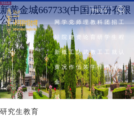
51La
新黄金城667733(中国)股份有限
学校主页
公司
网
学
党
师
理
教
科
团
招
工
站
院
建
资
论
育
研
学
生
程
新
概
工
队
武
教
工
工
就
认
黄
况
作
伍
装
学
作
作
业
证
金
城
研究生教育
667733