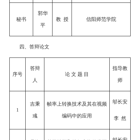
郭华
秘书
教 授
信阳师范学院
平
四、答辩论文
答辩
指导教
序号
论 文 题 目
人
师
邬长安
吉秉
帧率上转换技术及其在视频
1
彧
编码中的应用
李 然
邬长安